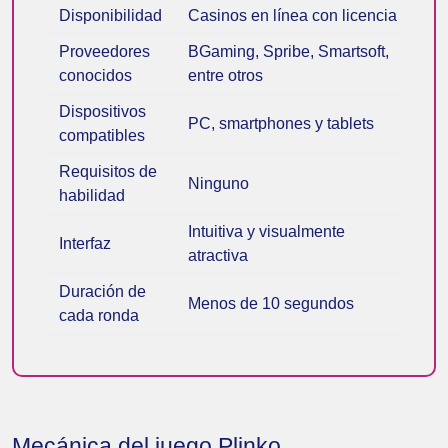
Disponibilidad
Casinos en línea con licencia
Proveedores
BGaming, Spribe, Smartsoft,
conocidos
entre otros
Dispositivos
PC, smartphones y tablets
compatibles
Requisitos de
Ninguno
habilidad
Intuitiva y visualmente
Interfaz
atractiva
Duración de
Menos de 10 segundos
cada ronda
Mecánica del juego Plinko