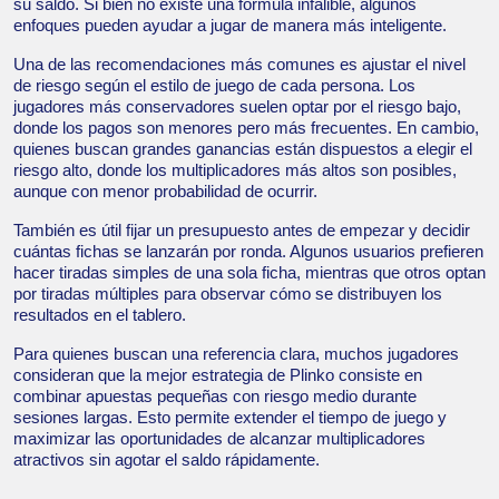
su saldo. Si bien no existe una fórmula infalible, algunos
enfoques pueden ayudar a jugar de manera más inteligente.
Una de las recomendaciones más comunes es ajustar el nivel
de riesgo según el estilo de juego de cada persona. Los
jugadores más conservadores suelen optar por el riesgo bajo,
donde los pagos son menores pero más frecuentes. En cambio,
quienes buscan grandes ganancias están dispuestos a elegir el
riesgo alto, donde los multiplicadores más altos son posibles,
aunque con menor probabilidad de ocurrir.
También es útil fijar un presupuesto antes de empezar y decidir
cuántas fichas se lanzarán por ronda. Algunos usuarios prefieren
hacer tiradas simples de una sola ficha, mientras que otros optan
por tiradas múltiples para observar cómo se distribuyen los
resultados en el tablero.
Para quienes buscan una referencia clara, muchos jugadores
consideran que la mejor estrategia de Plinko consiste en
combinar apuestas pequeñas con riesgo medio durante
sesiones largas. Esto permite extender el tiempo de juego y
maximizar las oportunidades de alcanzar multiplicadores
atractivos sin agotar el saldo rápidamente.