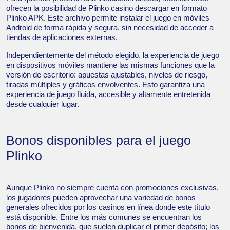
ofrecen la posibilidad de Plinko casino descargar en formato
Plinko APK. Este archivo permite instalar el juego en móviles
Android de forma rápida y segura, sin necesidad de acceder a
tiendas de aplicaciones externas.
Independientemente del método elegido, la experiencia de juego
en dispositivos móviles mantiene las mismas funciones que la
versión de escritorio: apuestas ajustables, niveles de riesgo,
tiradas múltiples y gráficos envolventes. Esto garantiza una
experiencia de juego fluida, accesible y altamente entretenida
desde cualquier lugar.
Bonos disponibles para el juego
Plinko
Aunque Plinko no siempre cuenta con promociones exclusivas,
los jugadores pueden aprovechar una variedad de bonos
generales ofrecidos por los casinos en línea donde este título
está disponible. Entre los más comunes se encuentran los
bonos de bienvenida, que suelen duplicar el primer depósito; los