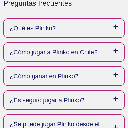
Preguntas frecuentes
¿Qué es Plinko?
¿Cómo jugar a Plinko en Chile?
¿Cómo ganar en Plinko?
¿Es seguro jugar a Plinko?
¿Se puede jugar Plinko desde el