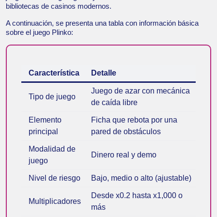
bibliotecas de casinos modernos.
A continuación, se presenta una tabla con información básica
sobre el juego Plinko:
Característica
Detalle
Juego de azar con mecánica
Tipo de juego
de caída libre
Elemento
Ficha que rebota por una
principal
pared de obstáculos
Modalidad de
Dinero real y demo
juego
Nivel de riesgo
Bajo, medio o alto (ajustable)
Desde x0.2 hasta x1,000 o
Multiplicadores
más