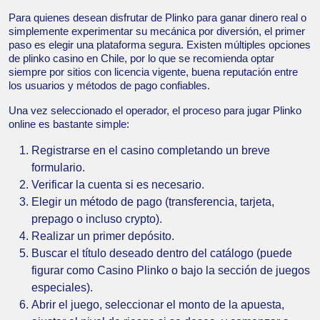
Para quienes desean disfrutar de Plinko para ganar dinero real o
simplemente experimentar su mecánica por diversión, el primer
paso es elegir una plataforma segura. Existen múltiples opciones
de plinko casino en Chile, por lo que se recomienda optar
siempre por sitios con licencia vigente, buena reputación entre
los usuarios y métodos de pago confiables.
Una vez seleccionado el operador, el proceso para jugar Plinko
online es bastante simple:
Registrarse en el casino completando un breve
formulario.
Verificar la cuenta si es necesario.
Elegir un método de pago (transferencia, tarjeta,
prepago o incluso crypto).
Realizar un primer depósito.
Buscar el título deseado dentro del catálogo (puede
figurar como Casino Plinko o bajo la sección de juegos
especiales).
Abrir el juego, seleccionar el monto de la apuesta,