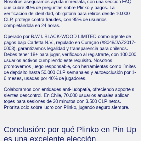
Nosotros aseguramos ayuda inmediata, con una sección FAQ
que cubre 80% de preguntas sobre Plinko y pagos. La
verificación de identidad, obligatoria para retiros desde 10.000
CLP, protege contra fraudes, con 95% de usuarios
completándola en 24 horas.
Operado por B.W.I. BLACK-WOOD LIMITED como agente de
pagos bajo Carletta N.V., regulado en Curaçao (#8048/JAZ2017-
0003), garantizamos legalidad y transparencia para chilenos.
Debes tener 18+ para jugar, verificado al registrarte, con 100.000
usuarios activos cumpliendo este requisito. Nosotros
promovemos juego responsable, con herramientas como límites
de depósito hasta 50.000 CLP semanales y autoexclusión por 1-
6 meses, usadas por 40% de jugadores.
Colaboramos con entidades anti-ludopatía, ofreciendo soporte si
sientes descontrol. En Chile, 70.000 usuarios anuales aplican
topes para sesiones de 30 minutos con 3.500 CLP netos.
Prioriza ocio sobre lucro con Plinko, jugando seguro siempre.
Conclusión: por qué Plinko en Pin-Up
es una excelente elección