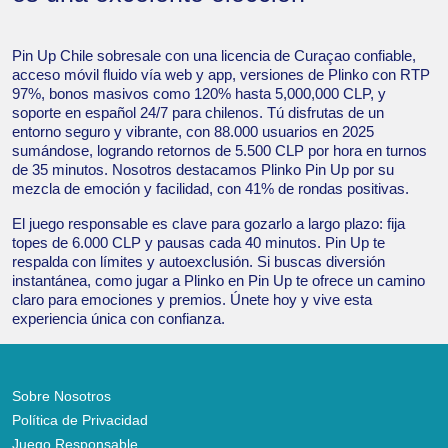
Pin Up Chile sobresale con una licencia de Curaçao confiable,
acceso móvil fluido vía web y app, versiones de Plinko con RTP
97%, bonos masivos como 120% hasta 5,000,000 CLP, y
soporte en español 24/7 para chilenos. Tú disfrutas de un
entorno seguro y vibrante, con 88.000 usuarios en 2025
sumándose, logrando retornos de 5.500 CLP por hora en turnos
de 35 minutos. Nosotros destacamos Plinko Pin Up por su
mezcla de emoción y facilidad, con 41% de rondas positivas.
El juego responsable es clave para gozarlo a largo plazo: fija
topes de 6.000 CLP y pausas cada 40 minutos. Pin Up te
respalda con límites y autoexclusión. Si buscas diversión
instantánea, como jugar a Plinko en Pin Up te ofrece un camino
claro para emociones y premios. Únete hoy y vive esta
experiencia única con confianza.
Sobre Nosotros
Política de Privacidad
Juego Responsable