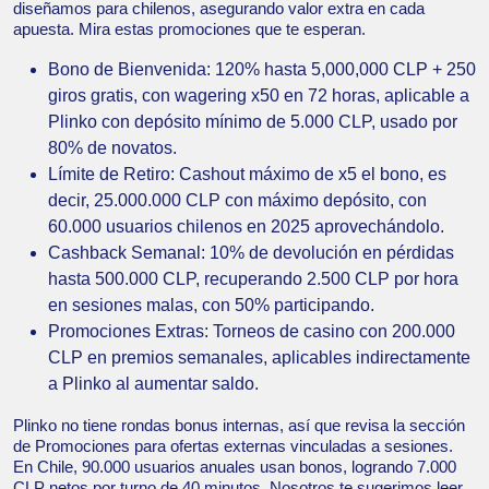
diseñamos para chilenos, asegurando valor extra en cada
apuesta. Mira estas promociones que te esperan.
Bono de Bienvenida: 120% hasta 5,000,000 CLP + 250
giros gratis, con wagering x50 en 72 horas, aplicable a
Plinko con depósito mínimo de 5.000 CLP, usado por
80% de novatos.
Límite de Retiro: Cashout máximo de x5 el bono, es
decir, 25.000.000 CLP con máximo depósito, con
60.000 usuarios chilenos en 2025 aprovechándolo.
Cashback Semanal: 10% de devolución en pérdidas
hasta 500.000 CLP, recuperando 2.500 CLP por hora
en sesiones malas, con 50% participando.
Promociones Extras: Torneos de casino con 200.000
CLP en premios semanales, aplicables indirectamente
a Plinko al aumentar saldo.
Plinko no tiene rondas bonus internas, así que revisa la sección
de Promociones para ofertas externas vinculadas a sesiones.
En Chile, 90.000 usuarios anuales usan bonos, logrando 7.000
CLP netos por turno de 40 minutos. Nosotros te sugerimos leer