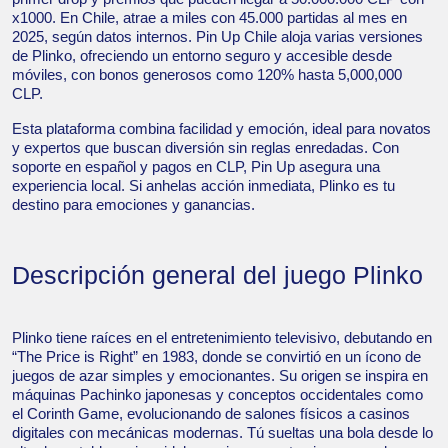
x1000. En Chile, atrae a miles con 45.000 partidas al mes en
2025, según datos internos. Pin Up Chile aloja varias versiones
de Plinko, ofreciendo un entorno seguro y accesible desde
móviles, con bonos generosos como 120% hasta 5,000,000
CLP.
Esta plataforma combina facilidad y emoción, ideal para novatos
y expertos que buscan diversión sin reglas enredadas. Con
soporte en español y pagos en CLP, Pin Up asegura una
experiencia local. Si anhelas acción inmediata, Plinko es tu
destino para emociones y ganancias.
Descripción general del juego Plinko
Plinko tiene raíces en el entretenimiento televisivo, debutando en
“The Price is Right” en 1983, donde se convirtió en un ícono de
juegos de azar simples y emocionantes. Su origen se inspira en
máquinas Pachinko japonesas y conceptos occidentales como
el Corinth Game, evolucionando de salones físicos a casinos
digitales con mecánicas modernas. Tú sueltas una bola desde lo