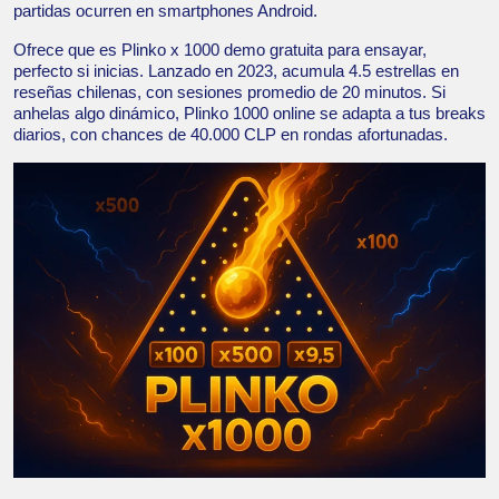
partidas ocurren en smartphones Android.
Ofrece que es Plinko x 1000 demo gratuita para ensayar,
perfecto si inicias. Lanzado en 2023, acumula 4.5 estrellas en
reseñas chilenas, con sesiones promedio de 20 minutos. Si
anhelas algo dinámico, Plinko 1000 online se adapta a tus breaks
diarios, con chances de 40.000 CLP en rondas afortunadas.