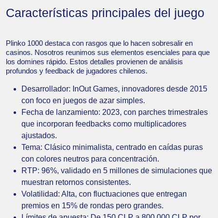
Características principales del juego
Plinko 1000 destaca con rasgos que lo hacen sobresalir en
casinos. Nosotros reunimos sus elementos esenciales para que
los domines rápido. Estos detalles provienen de análisis
profundos y feedback de jugadores chilenos.
Desarrollador: InOut Games, innovadores desde 2015
con foco en juegos de azar simples.
Fecha de lanzamiento: 2023, con parches trimestrales
que incorporan feedbacks como multiplicadores
ajustados.
Tema: Clásico minimalista, centrado en caídas puras
con colores neutros para concentración.
RTP: 96%, validado en 5 millones de simulaciones que
muestran retornos consistentes.
Volatilidad: Alta, con fluctuaciones que entregan
premios en 15% de rondas pero grandes.
Límites de apuesta: De 150 CLP a 800.000 CLP por