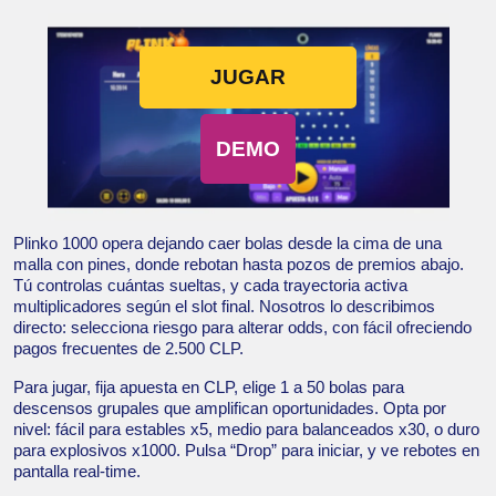
JUGAR
DEMO
Plinko 1000 opera dejando caer bolas desde la cima de una
malla con pines, donde rebotan hasta pozos de premios abajo.
Tú controlas cuántas sueltas, y cada trayectoria activa
multiplicadores según el slot final. Nosotros lo describimos
directo: selecciona riesgo para alterar odds, con fácil ofreciendo
pagos frecuentes de 2.500 CLP.
Para jugar, fija apuesta en CLP, elige 1 a 50 bolas para
descensos grupales que amplifican oportunidades. Opta por
nivel: fácil para estables x5, medio para balanceados x30, o duro
para explosivos x1000. Pulsa “Drop” para iniciar, y ve rebotes en
pantalla real-time.