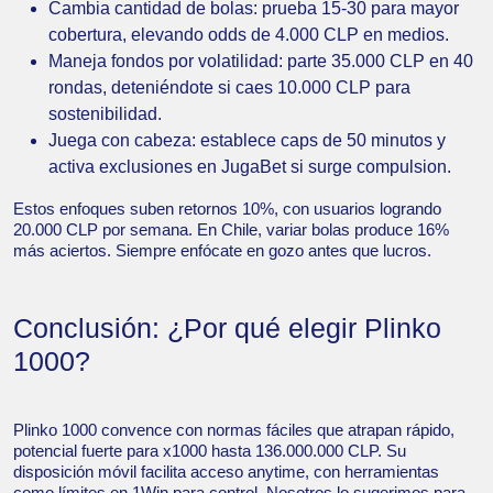
Cambia cantidad de bolas: prueba 15-30 para mayor
cobertura, elevando odds de 4.000 CLP en medios.
Maneja fondos por volatilidad: parte 35.000 CLP en 40
rondas, deteniéndote si caes 10.000 CLP para
sostenibilidad.
Juega con cabeza: establece caps de 50 minutos y
activa exclusiones en JugaBet si surge compulsion.
Estos enfoques suben retornos 10%, con usuarios logrando
20.000 CLP por semana. En Chile, variar bolas produce 16%
más aciertos. Siempre enfócate en gozo antes que lucros.
Conclusión: ¿Por qué elegir Plinko
1000?
Plinko 1000 convence con normas fáciles que atrapan rápido,
potencial fuerte para x1000 hasta 136.000.000 CLP. Su
disposición móvil facilita acceso anytime, con herramientas
como límites en 1Win para control. Nosotros lo sugerimos para