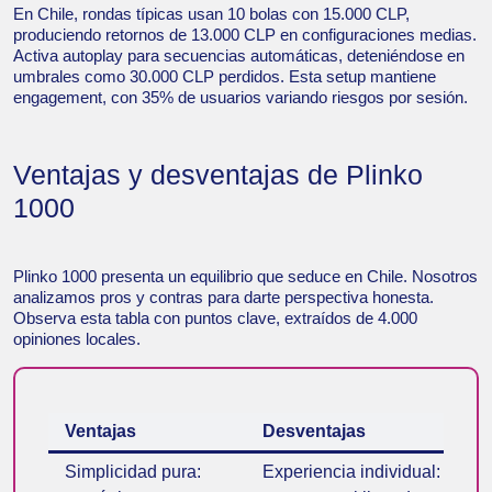
En Chile, rondas típicas usan 10 bolas con 15.000 CLP,
produciendo retornos de 13.000 CLP en configuraciones medias.
Activa autoplay para secuencias automáticas, deteniéndose en
umbrales como 30.000 CLP perdidos. Esta setup mantiene
engagement, con 35% de usuarios variando riesgos por sesión.
Ventajas y desventajas de Plinko
1000
Plinko 1000 presenta un equilibrio que seduce en Chile. Nosotros
analizamos pros y contras para darte perspectiva honesta.
Observa esta tabla con puntos clave, extraídos de 4.000
opiniones locales.
Ventajas
Desventajas
Simplicidad pura:
Experiencia individual: