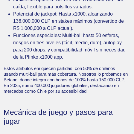
caída, flexible para bolsillos variados.
Potencial de jackpot: Hasta x1000, alcanzando
136.000.000 CLP en stakes máximos (convertido de
R$ 1,000,000 a CLP actual).
Funciones especiales: Multi-ball hasta 50 esferas,
riesgos en tres niveles (fácil, medio, duro), autoplay
para 200 drops, y compatibilidad móvil sin necesidad
de la Plinko x1000 app.
Estos atributos enriquecen partidas, con 50% de chilenos
usando multi-ball para más cobertura. Nosotros lo probamos en
Betano, donde integra con bonos de 100% hasta 150.000 CLP.
En 2025, suma 400.000 jugadores globales, destacando en
mercados como Chile por su accesibilidad.
Mecánica de juego y pasos para
jugar