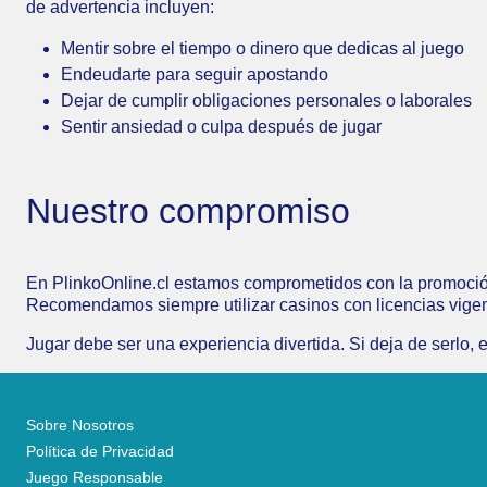
de advertencia incluyen:
Mentir sobre el tiempo o dinero que dedicas al juego
Endeudarte para seguir apostando
Dejar de cumplir obligaciones personales o laborales
Sentir ansiedad o culpa después de jugar
Nuestro compromiso
En PlinkoOnline.cl estamos comprometidos con la promoción
Recomendamos siempre utilizar casinos con licencias vigente
Jugar debe ser una experiencia divertida. Si deja de serlo
Sobre Nosotros
Política de Privacidad
Juego Responsable