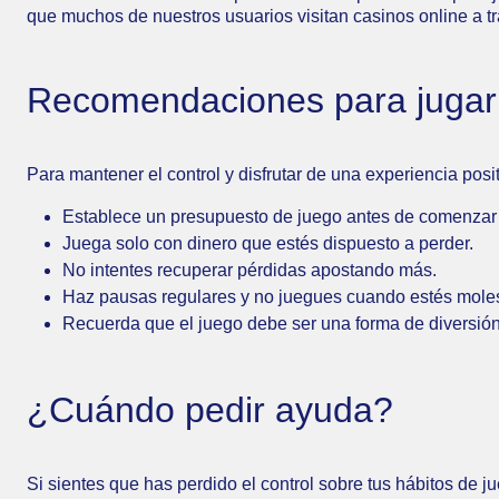
que muchos de nuestros usuarios visitan casinos online a t
Recomendaciones para jugar
Para mantener el control y disfrutar de una experiencia posit
Establece un presupuesto de juego antes de comenzar 
Juega solo con dinero que estés dispuesto a perder.
No intentes recuperar pérdidas apostando más.
Haz pausas regulares y no juegues cuando estés molesto
Recuerda que el juego debe ser una forma de diversión,
¿Cuándo pedir ayuda?
Si sientes que has perdido el control sobre tus hábitos de 