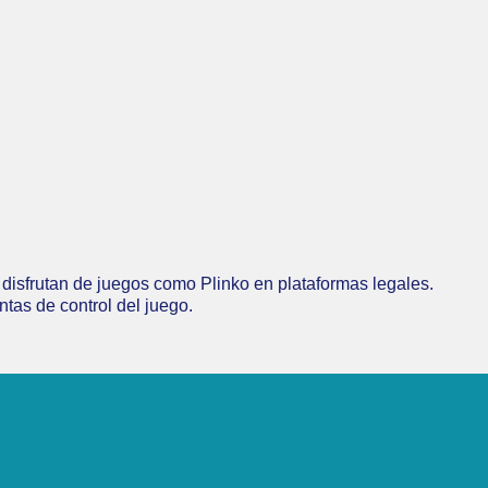
isfrutan de juegos como Plinko en plataformas legales.
tas de control del juego.